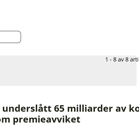
1 - 8 av 8 art
 underslått 65 milliarder av
 om premieavviket