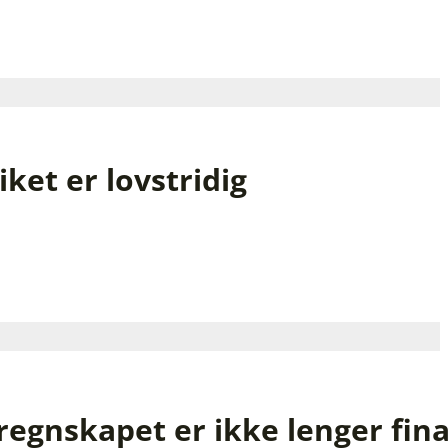
 bokføringstriks?
ket er lovstridig
nskapet er ikke lenger finan