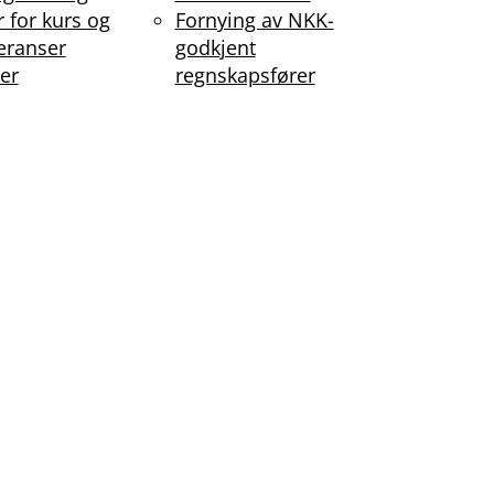
r for kurs og
Fornying av NKK-
eranser
godkjent
er
regnskapsfører