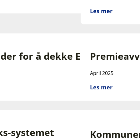
Les mer
er for å dekke Erna Solbergs
Premieavvi
April 2025
Les mer
ks-systemet
Kommunereg