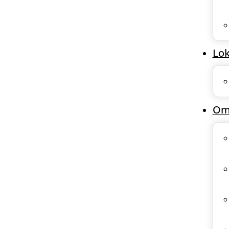
Lok
Om