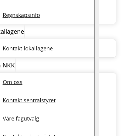
Regnskapsinfo
allagene
Kontakt lokallagene
 NKK
Om oss
Kontakt sentralstyret
Våre fagutvalg