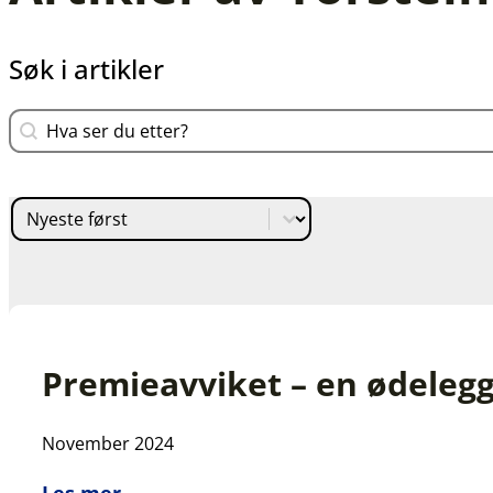
Søk i artikler
Search content
Sort content
Premieavviket – en ødeleg
November 2024
Les mer