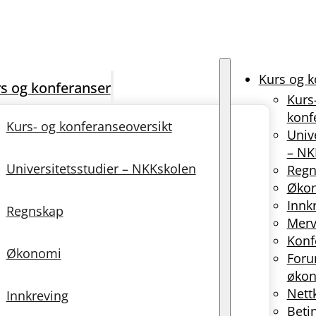
Kurs og k
s og konferanser
Kurs
konf
Kurs- og konferanseoversikt
Univ
– NK
Universitetsstudier – NKKskolen
Regn
Øko
Innk
Regnskap
Merv
Konf
Økonomi
Foru
økon
Nett
Innkreving
Beti