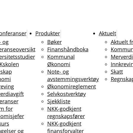
onferanser
Produkter
Aktuelt
- og
Bøker
Aktuelt 
eranseoversikt
Finanshåndboka
Kommun
ersitetsstudier
Kommunal
Merverdi
Kskolen
Økonomi
Innkrevi
skap
Note- og
Skatt
nomi
avstemmingsverktøy
Regnska
reving
Økonomireglement
erdiavgift
Selvkostverktøy
eranser
Sjekkliste
m for
NKK-godkjent
omisjefer
regnskapsfører
kurs
NKK-godkjent
ngelser og
finansforvalter