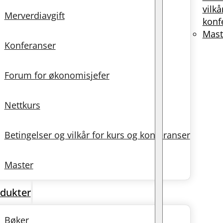
vilkå
Merverdiavgift
konf
Mast
Konferanser
Forum for økonomisjefer
Nettkurs
Betingelser og vilkår for kurs og konferanser
Master
dukter
Bøker