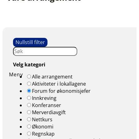
Nullstill filter
Velg kategori
Alle arrangement
Aktiviteter i lokallagene
Forum for økonomisjefer
Innkreving
Konferanser
Merverdiavgift
Nettkurs
Økonomi
Regnskap