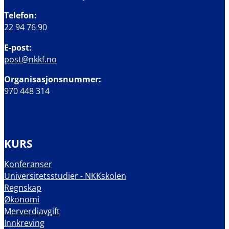
Telefon:
22 94 76 90
E-post:
post@nkkf.no
Organisasjonsnummer:
970 448 314
KURS
Konferanser
Universitetsstudier - NKKskolen
Regnskap
Økonomi
Merverdiavgift
Innkreving