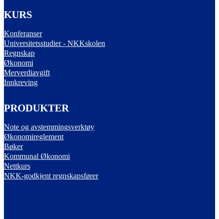
KURS
Konferanser
Universitetsstudier - NKKskolen
Regnskap
Økonomi
Merverdiavgift
Innkreving
PRODUKTER
Note og avstemmingsverktøy
Økonomireglement
Bøker
Kommunal Økonomi
Nettkurs
NKK-godkjent regnskapsfører