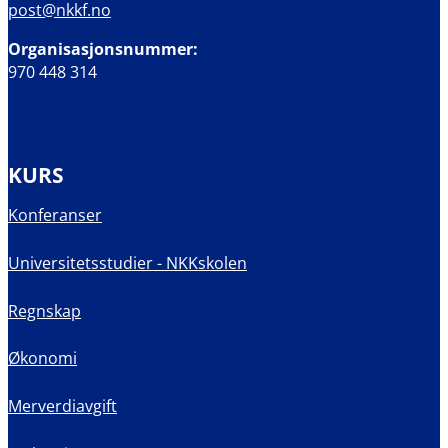
post@nkkf.no
Organisasjonsnummer:
970 448 314
KURS
Konferanser
Universitetsstudier - NKKskolen
Regnskap
Økonomi
Merverdiavgift