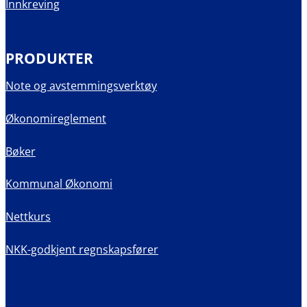
Innkreving
PRODUKTER
Note og avstemmingsverktøy
Økonomireglement
Bøker
Kommunal Økonomi
Nettkurs
NKK-godkjent regnskapsfører