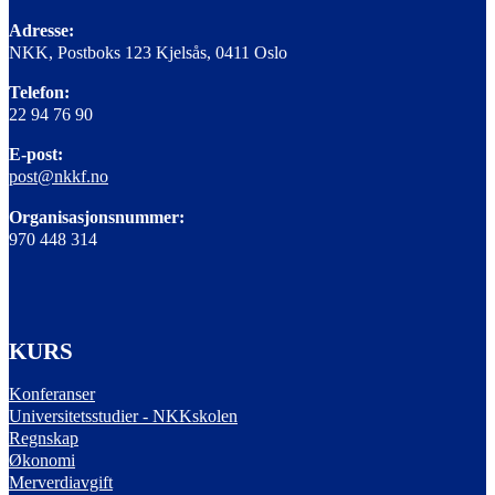
Adresse:
NKK, Postboks 123 Kjelsås, 0411 Oslo
Telefon:
22 94 76 90
E-post:
post@nkkf.no
Organisasjonsnummer:
970 448 314
KURS
Konferanser
Universitetsstudier - NKKskolen
Regnskap
Økonomi
Merverdiavgift