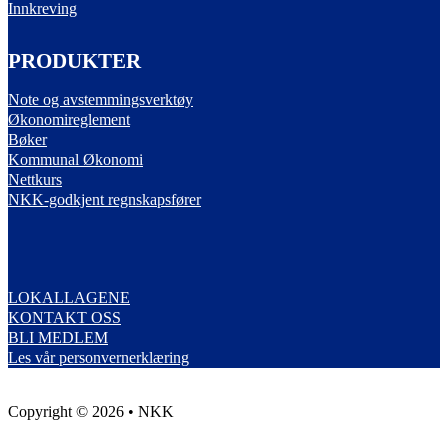
Innkreving
PRODUKTER
Note og avstemmingsverktøy
Økonomireglement
Bøker
Kommunal Økonomi
Nettkurs
NKK-godkjent regnskapsfører
LOKALLAGENE
KONTAKT OSS
BLI MEDLEM
Les vår personvernerklæring
Copyright © 2026 • NKK