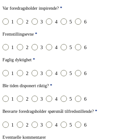
Foredragsholder
Var foredragsholder inspirende?
*
1
2
3
4
5
6
Fremstillingsevne
*
1
2
3
4
5
6
Faglig dyktighet
*
1
2
3
4
5
6
Ble tiden disponert riktig?
*
1
2
3
4
5
6
Besvarte foredragsholder spørsmål tilfredsstillende?
*
1
2
3
4
5
6
Eventuelle kommentarer