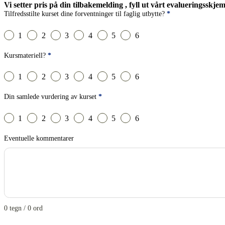
Vi setter pris på din tilbakemelding , fyll ut vårt evalueringsskje
Kursets innhold
Tilfredsstilte kurset dine forventninger til faglig utbytte?
*
1
2
3
4
5
6
Kursmateriell?
*
1
2
3
4
5
6
Din samlede vurdering av kurset
*
1
2
3
4
5
6
Eventuelle kommentarer
0 tegn / 0 ord