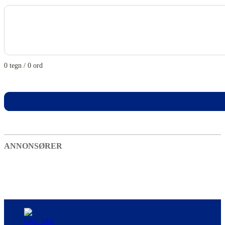
0 tegn / 0 ord
Section
ANNONSØRER