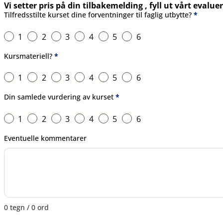
Vi setter pris på din tilbakemelding , fyll ut vårt eval
Kursets innhold
Tilfredsstilte kurset dine forventninger til faglig utbytte?
*
1
2
3
4
5
6
Kursmateriell?
*
1
2
3
4
5
6
Din samlede vurdering av kurset
*
1
2
3
4
5
6
Eventuelle kommentarer
0 tegn / 0 ord