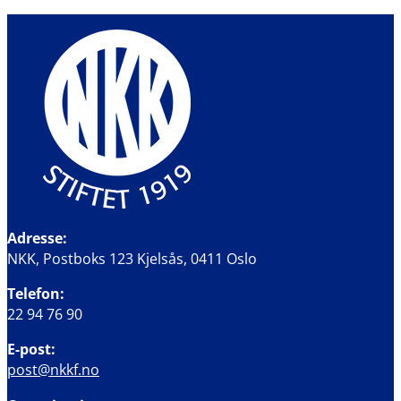
Adresse:
NKK, Postboks 123 Kjelsås, 0411 Oslo
Telefon:
22 94 76 90
E-post:
post@nkkf.no