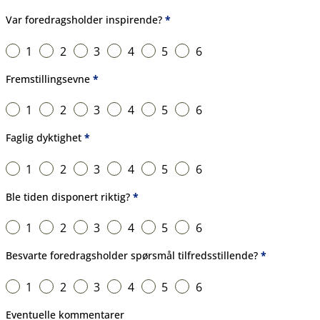
Foredragsholder
Var foredragsholder inspirende?
*
1
2
3
4
5
6
Fremstillingsevne
*
1
2
3
4
5
6
Faglig dyktighet
*
1
2
3
4
5
6
Ble tiden disponert riktig?
*
1
2
3
4
5
6
Besvarte foredragsholder spørsmål tilfredsstillende?
*
1
2
3
4
5
6
Eventuelle kommentarer