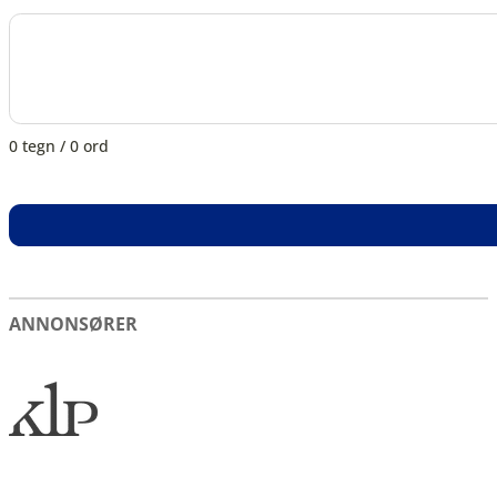
0 tegn / 0 ord
Section
ANNONSØRER