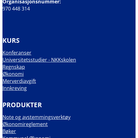
Organisasjonsnummer:
970 448 314
KURS
Konferanser
Universitetsstudier - NKKskolen
Regnskap
Økonomi
Merverdiavgift
Innkreving
PRODUKTER
Note og avstemmingsverktøy
Økonomireglement
Bøker