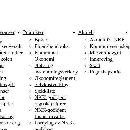
eranser
Produkter
Aktuelt
g
Bøker
Aktuelt fra NKK
nseoversikt
Finanshåndboka
Kommuneregnska
tetsstudier
Kommunal
Merverdiavgift
kolen
Økonomi
Innkreving
ap
Note- og
Skatt
i
avstemmingsverktøy
Regnskapsinfo
ing
Økonomireglement
iavgift
Selvkostverktøy
nser
Sjekkliste
or
NKK-godkjent
sjefer
regnskapsfører
s
NKK-godkjent
lser og
finansforvalter
or kurs og
Fornying av NKK-
nser
godkjent