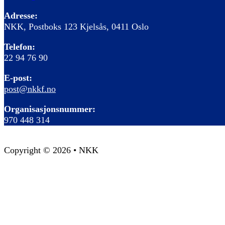
Adresse:
NKK, Postboks 123 Kjelsås, 0411 Oslo
Telefon:
22 94 76 90
E-post:
post@nkkf.no
Organisasjonsnummer:
970 448 314
Copyright © 2026 • NKK