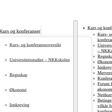
Kurs og konf
Kurs og konferanser
Kurs- o
konfera
Kurs- og konferanseoversikt
Universi
– NKKs
Regnsk
Universitetsstudier – NKKskolen
Økonom
Innkrev
Merverd
Regnskap
Konfera
Forum f
økonomi
Økonomi
Nettkur
Betinge
Innkreving
vilkår f
konfera