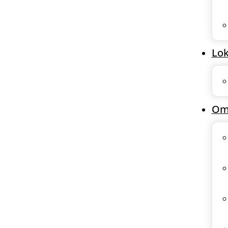
Lok
Om