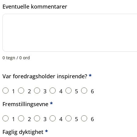
Eventuelle kommentarer
0 tegn / 0 ord
Var foredragsholder inspirende?
*
Foredragsholder
1
2
3
4
5
6
Fremstillingsevne
*
1
2
3
4
5
6
Faglig dyktighet
*