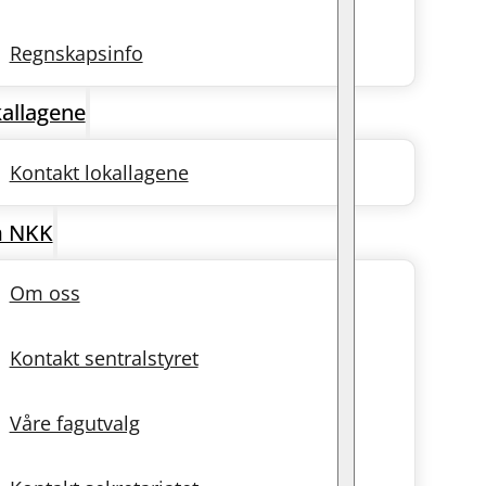
Regnskapsinfo
allagene
Kontakt lokallagene
 NKK
Om oss
Kontakt sentralstyret
Våre fagutvalg