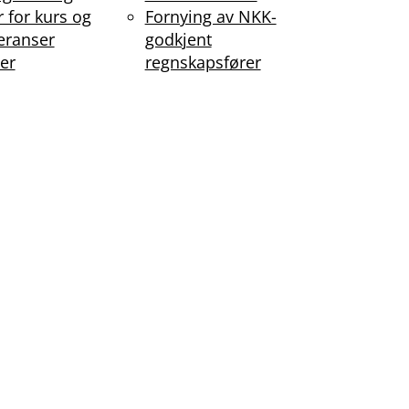
r for kurs og
Fornying av NKK-
eranser
godkjent
er
regnskapsfører