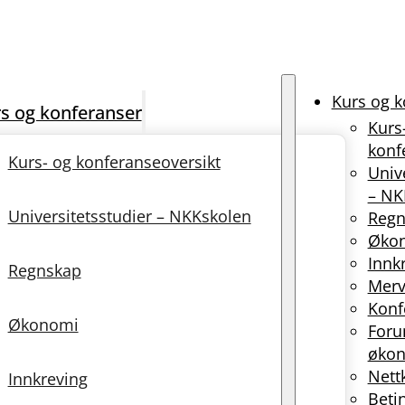
Kurs og k
s og konferanser
Kurs
konf
Kurs- og konferanseoversikt
Univ
– NK
Universitetsstudier – NKKskolen
Regn
Øko
Innk
Regnskap
Merv
Konf
Økonomi
Foru
økon
Nett
Innkreving
Beti