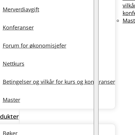
vilkå
Merverdiavgift
konf
Mast
Konferanser
Forum for økonomisjefer
Nettkurs
Betingelser og vilkår for kurs og konferanser
Master
dukter
Bøker