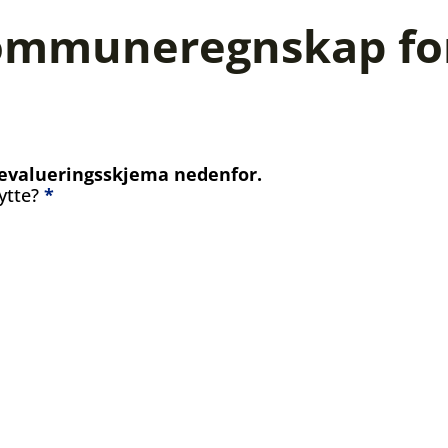
ommuneregnskap for
rt evalueringsskjema nedenfor.
ytte?
*