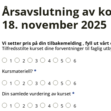
Årsavslutning av k
18. november 2025
Vi setter pris på din tilbakemelding , fyll ut vå
Tilfredsstilte kurset dine forventninger til faglig utb
Kursets innhold
1
2
3
4
5
6
Kursmateriell?
*
1
2
3
4
5
6
Din samlede vurdering av kurset
*
1
2
3
4
5
6