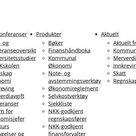
onferanser
Produkter
Aktuelt
- og
Bøker
Aktuelt 
eranseoversikt
Finanshåndboka
Kommun
ersitetsstudier
Kommunal
Merverdi
Kskolen
Økonomi
Innkrevi
skap
Note- og
Skatt
nomi
avstemmingsverktøy
Regnska
reving
Økonomireglement
erdiavgift
Selvkostverktøy
eranser
Sjekkliste
m for
NKK-godkjent
omisjefer
regnskapsfører
kurs
NKK-godkjent
ngelser og
finansforvalter