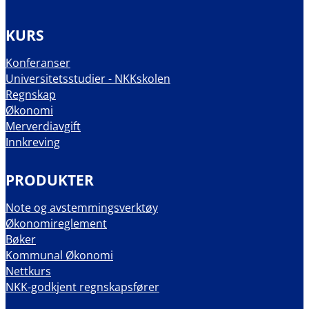
KURS
Konferanser
Universitetsstudier - NKKskolen
Regnskap
Økonomi
Merverdiavgift
Innkreving
PRODUKTER
Note og avstemmingsverktøy
Økonomireglement
Bøker
Kommunal Økonomi
Nettkurs
NKK-godkjent regnskapsfører