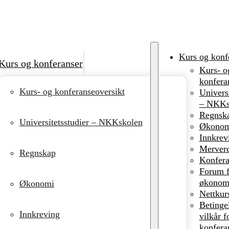
Kurs og konf
Kurs og konferanser
Kurs- o
konfera
Kurs- og konferanseoversikt
Universi
– NKKs
Regnsk
Universitetsstudier – NKKskolen
Økonom
Innkrev
Merverd
Regnskap
Konfera
Forum f
økonomi
Økonomi
Nettkur
Betinge
Innkreving
vilkår f
konfera