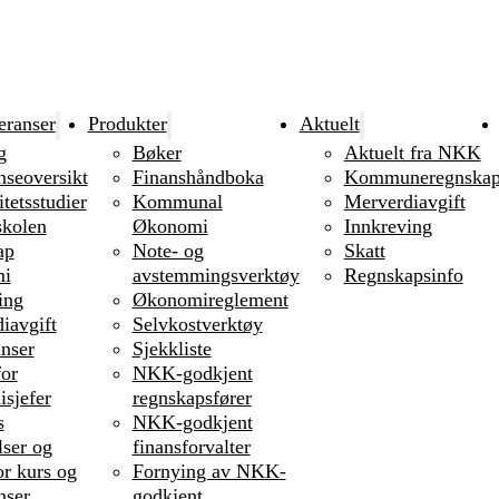
eranser
Produkter
Aktuelt
g
Bøker
Aktuelt fra NKK
nseoversikt
Finanshåndboka
Kommuneregnska
tetsstudier
Kommunal
Merverdiavgift
kolen
Økonomi
Innkreving
ap
Note- og
Skatt
i
avstemmingsverktøy
Regnskapsinfo
ing
Økonomireglement
iavgift
Selvkostverktøy
nser
Sjekkliste
or
NKK-godkjent
sjefer
regnskapsfører
s
NKK-godkjent
lser og
finansforvalter
or kurs og
Fornying av NKK-
nser
godkjent