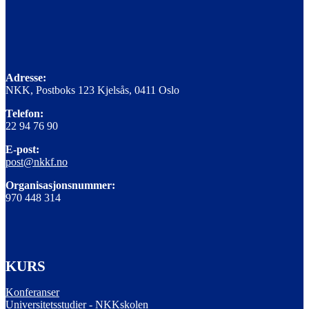
Adresse:
NKK, Postboks 123 Kjelsås, 0411 Oslo
Telefon:
22 94 76 90
E-post:
post@nkkf.no
Organisasjonsnummer:
970 448 314
KURS
Konferanser
Universitetsstudier - NKKskolen