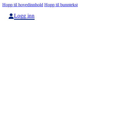
Hopp til hovedinnhold
Hopp til bunntekst
Logg inn