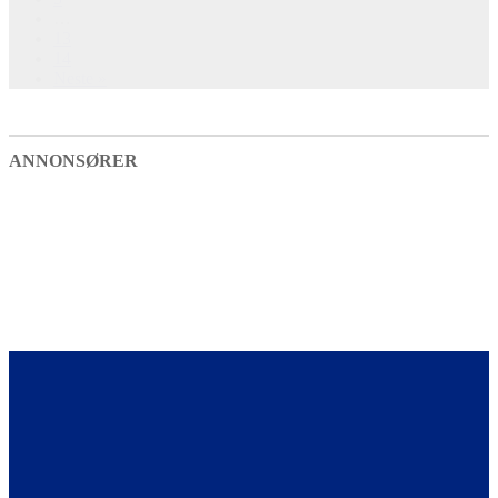
…
13
14
Neste »
ANNONSØRER