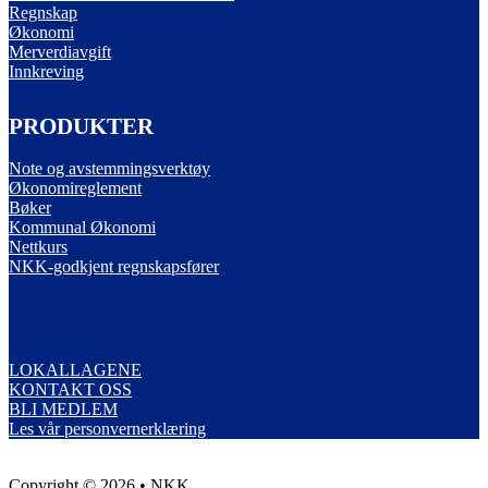
Regnskap
Økonomi
Merverdiavgift
Innkreving
PRODUKTER
Note og avstemmingsverktøy
Økonomireglement
Bøker
Kommunal Økonomi
Nettkurs
NKK-godkjent regnskapsfører
LOKALLAGENE
KONTAKT OSS
BLI MEDLEM
Les vår personvernerklæring
Copyright © 2026 • NKK