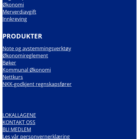
Økonomi
Merverdiavgift
Innkreving
PRODUKTER
Note og avstemmingsverktøy
Økonomireglement
Bøker
Kommunal Økonomi
Nettkurs
NKK-godkjent regnskapsfører
LOKALLAGENE
KONTAKT OSS
BLI MEDLEM
Les vår personvernerklæring