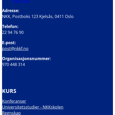
Adresse:
NKK, Postboks 123 Kjelsås, 0411 Oslo
Telefon:
22 94 76 90
E-post:
post@nkkf.no
Organisasjonsnummer:
970 448 314
KURS
Konferanser
Universitetsstudier - NKKskolen
Regnskap