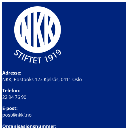
Adresse:
NKK, Postboks 123 Kjelsås, 0411 Oslo
Telefon:
22 94 76 90
E-post:
post@nkkf.no
Organisasjonsnummer: