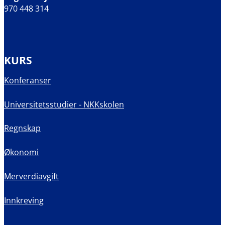
970 448 314
KURS
Konferanser
Universitetsstudier - NKKskolen
Regnskap
Økonomi
Merverdiavgift
Innkreving