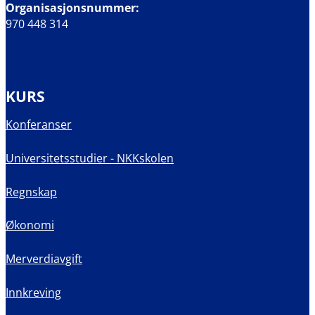
Organisasjonsnummer:
970 448 314
KURS
Konferanser
Universitetsstudier - NKKskolen
Regnskap
Økonomi
Merverdiavgift
Innkreving