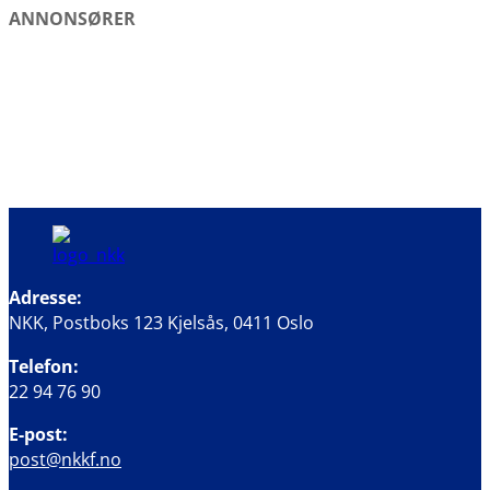
ANNONSØRER
Adresse:
NKK, Postboks 123 Kjelsås, 0411 Oslo
Telefon:
22 94 76 90
E-post:
post@nkkf.no