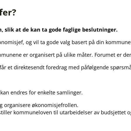
fer?
 slik at de kan ta gode faglige beslutninger.
onomisjef, og vil ta gode valg basert på din kommune
unene er organisert på ulike måter. Forumet er derf
t får et direktesendt foredrag med påfølgende spørsm
 kan endres for enkelte samlinger.
og organisere økonomisjefrollen.
stiller kommuneloven til utarbeidelser av budsjettet 