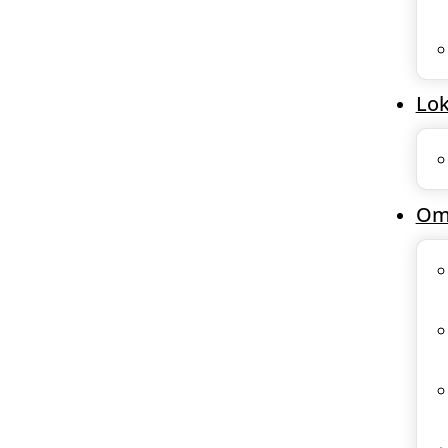
Lok
Om