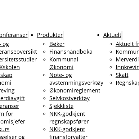
onferanser
Produkter
Aktuelt
- og
Bøker
Aktuelt 
eranseoversikt
Finanshåndboka
Kommun
ersitetsstudier
Kommunal
Merverdi
Kskolen
Økonomi
Innkrevi
skap
Note- og
Skatt
nomi
avstemmingsverktøy
Regnska
reving
Økonomireglement
erdiavgift
Selvkostverktøy
eranser
Sjekkliste
m for
NKK-godkjent
omisjefer
regnskapsfører
kurs
NKK-godkjent
ngelser og
finansforvalter