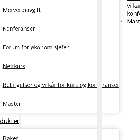
vilkå
Merverdiavgift
konf
Mast
Konferanser
Forum for økonomisjefer
Nettkurs
Betingelser og vilkår for kurs og konferanser
Master
dukter
Bøker