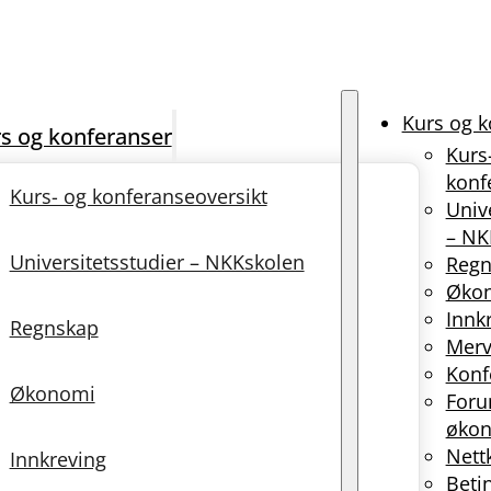
Kurs og k
s og konferanser
Kurs
konf
Kurs- og konferanseoversikt
Univ
– NK
Universitetsstudier – NKKskolen
Regn
Øko
Innk
Regnskap
Merv
Konf
Økonomi
Foru
økon
Nett
Innkreving
Beti