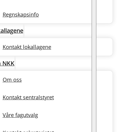
Regnskapsinfo
allagene
Kontakt lokallagene
 NKK
Om oss
Kontakt sentralstyret
Våre fagutvalg