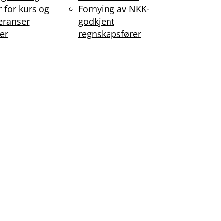
r for kurs og
Fornying av NKK-
eranser
godkjent
er
regnskapsfører