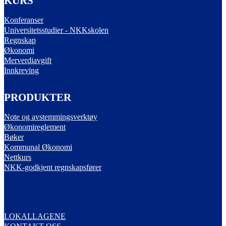
KURS
Konferanser
Universitetsstudier - NKKskolen
Regnskap
Økonomi
Merverdiavgift
Innkreving
PRODUKTER
Note og avstemmingsverktøy
Økonomireglement
Bøker
Kommunal Økonomi
Nettkurs
NKK-godkjent regnskapsfører
LOKALLAGENE