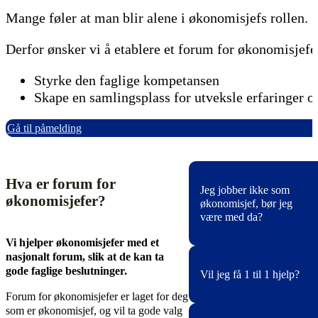
Mange føler at man blir alene i økonomisjefs rollen.
Derfor ønsker vi å etablere et forum for økonomisjefer
Styrke den faglige kompetansen
Skape en samlingsplass for utveksle erfaringer o
Gå til påmelding
Hva er forum for
Jeg jobber ikke som
økonomisjefer?
økonomisjef, bør jeg
være med da?
Vi hjelper økonomisjefer med et
nasjonalt forum, slik at de kan ta
Absolutt! Det er kjekt å h
gode faglige beslutninger.
Vil jeg få 1 til 1 hjelp?
noen å sparre fag med.
Forum for økonomisjefer er laget for deg
som er økonomisjef, og vil ta gode valg