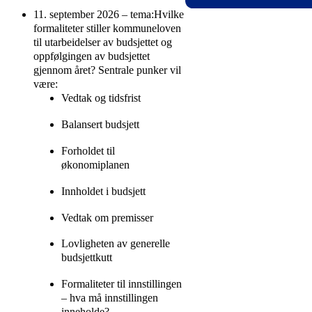
følger den digitale
11. september 2026 – tema:Hvilke
NKK er et forbund
samlingen må være
formaliteter stiller kommuneloven
som er et
abonnent.
til utarbeidelser av budsjettet og
serviceorgan for
oppfølgingen av budsjettet
kommunesektoren
gjennom året? Sentrale punker vil
innenfor kommunal
være:
økonomiforvaltning
Vedtak og tidsfrist
som å svare på
spørsmål, tilbyr
Balansert budsjett
studiekompetanse,
kurs og verktøy
Forholdet til
innenfor NKKs
økonomiplanen
fagområde.
Nord Forvaltning
Innholdet i budsjett
AS er et økonomi-
og finansselskap
Vedtak om premisser
som er rettet mot
offentlig sektor.
Lovligheten av generelle
budsjettkutt
Formaliteter til innstillingen
– hva må innstillingen