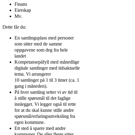
Finans
Eierskap
Mv.
Dette får du:
En samlingsplass med personer
som sitter med de samme
oppgavene som deg fra hele
landet
Kompetansepåfyll med månedlige
digitale samlinger med tidsaktuelle
tema. Vi arrangerer
10 samlinger på 1 til 3 timer (ca. 1
gang i måneden).
På hver samling setter vi av tid til
å stille spørsmål til det faglige
innlegget. Vi legger også til rette
for at du skal kunne stille andre
spørsmål/erfaringsutveksling fra
egen kommune.
Ett sted å sparre med andre
kommuner. De aller fleste sitter