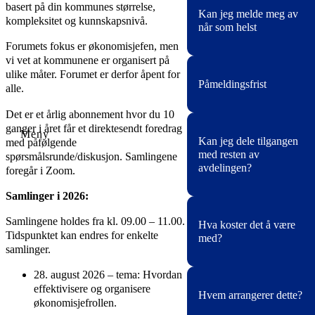
Nei. Men du har
basert på din kommunes størrelse,
Kan jeg melde meg av
anledning å stille
kompleksitet og kunnskapsnivå.
når som helst
spørsmål/problemstillinge
i plenum. Kommunene ha
Forumets fokus er økonomisjefen, men
ofte de samme
vi vet at kommunene er organisert på
Ja.
utfordringene og ved å få
ulike måter. Forumet er derfor åpent for
Påmeldingsfrist
hjelp i plenum kan kanskj
alle.
Abonnementet løper til de
flere få løst sine
sies opp. Hvis du ser at
Det er et årlig abonnement hvor du 10
problemstillinger.
dette ikke er noe for deg,
ganger i året får et direktesendt foredrag
Du kan melde deg på
Kan jeg dele tilgangen
så kan du melde deg ut.
med påfølgende
fortløpende.
med resten av
Det betales for t.o.m den
spørsmålsrunde/diskusjon. Samlingene
Abonnementet løper fra
avdelingen?
måneden oppsigelsen
foregår i Zoom.
neste samling.
skjer. Oppsigelse må skje
Samlinger i 2026:
skriftlig til post@nkkf.no.
Abonnementet er
Samlingene holdes fra kl. 09.00 – 11.00.
Hva koster det å være
personlig, og du kan ikke
Tidspunktet kan endres for enkelte
med?
overføre plassen din på
samlinger.
enkeltsamlinger til andre.
Abonnementsprisen
28. august 2026 – tema: Hvordan
Pris: kr.
8 000 per år per
gjelder 1 person. Dere ka
effektivisere og organisere
Hvem arrangerer dette?
person i året
.
ha så mange abonnement
økonomisjefrollen.
dere ønsker. De som