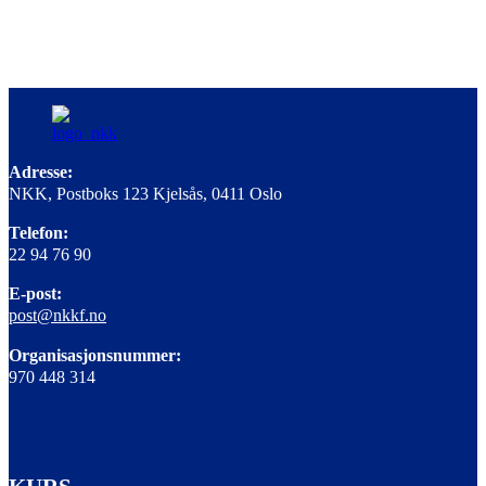
Adresse:
NKK, Postboks 123 Kjelsås, 0411 Oslo
Telefon:
22 94 76 90
E-post:
post@nkkf.no
Organisasjonsnummer:
970 448 314