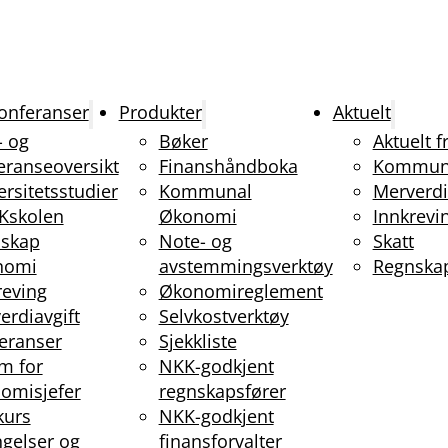
onferanser
Produkter
Aktuelt
- og
Bøker
Aktuelt 
eranseoversikt
Finanshåndboka
Kommun
ersitetsstudier
Kommunal
Merverdi
Kskolen
Økonomi
Innkrevi
skap
Note- og
Skatt
nomi
avstemmingsverktøy
Regnska
reving
Økonomireglement
erdiavgift
Selvkostverktøy
eranser
Sjekkliste
m for
NKK-godkjent
omisjefer
regnskapsfører
kurs
NKK-godkjent
ngelser og
finansforvalter