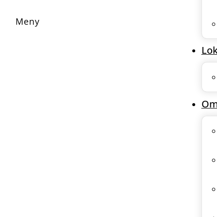
Lok
Om