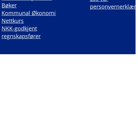
Bøker
personvernerklær
Kommunal Økonomi
Nettkurs
NKK-godkjent
regnskapsfører