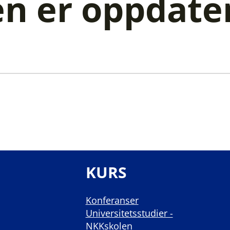
en er oppdate
KURS
Konferanser
Universitetsstudier -
NKKskolen