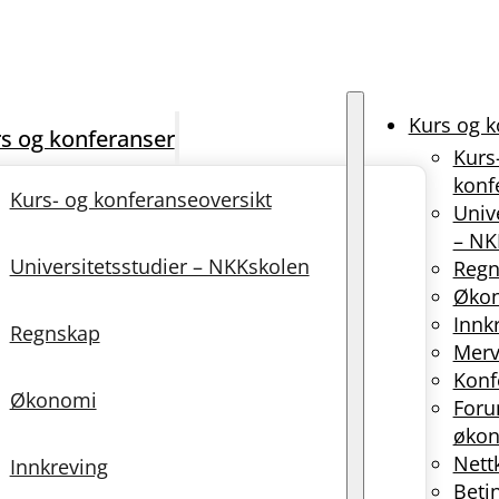
Kurs og k
s og konferanser
Kurs
konf
Kurs- og konferanseoversikt
Univ
– NK
Universitetsstudier – NKKskolen
Regn
Øko
Innk
Regnskap
Merv
Konf
Økonomi
Foru
økon
Nett
Innkreving
Beti