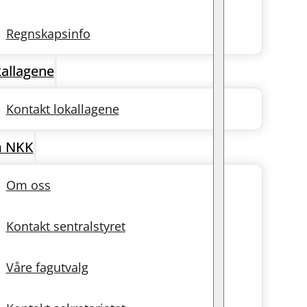
Regnskapsinfo
allagene
Kontakt lokallagene
 NKK
Om oss
Kontakt sentralstyret
Våre fagutvalg