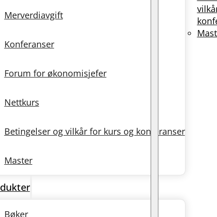
vilkå
Merverdiavgift
konf
Mast
Konferanser
Forum for økonomisjefer
Nettkurs
Betingelser og vilkår for kurs og konferanser
Master
dukter
Bøker