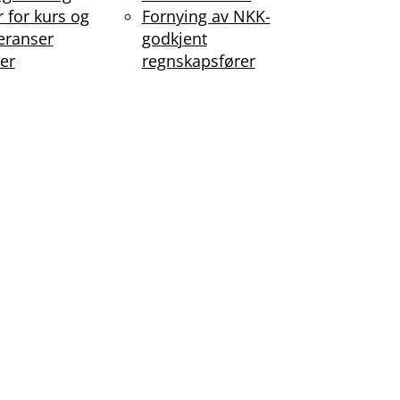
r for kurs og
Fornying av NKK-
eranser
godkjent
er
regnskapsfører