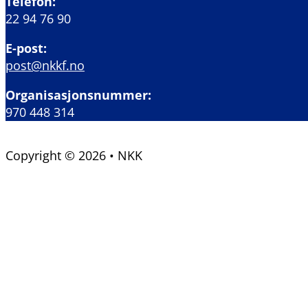
Telefon:
22 94 76 90
E-post:
post@nkkf.no
Organisasjonsnummer:
970 448 314
Copyright © 2026 • NKK