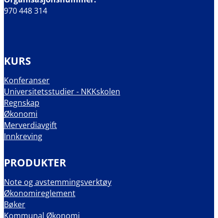
970 448 314
KURS
Konferanser
Universitetsstudier - NKKskolen
Regnskap
Økonomi
Merverdiavgift
Innkreving
PRODUKTER
Note og avstemmingsverktøy
Økonomireglement
Bøker
Kommunal Økonomi