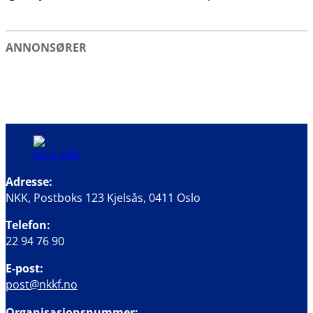
ANNONSØRER
Adresse:
NKK, Postboks 123 Kjelsås, 0411 Oslo
Telefon:
22 94 76 90
E-post:
post@nkkf.no
Organisasjonsnummer: