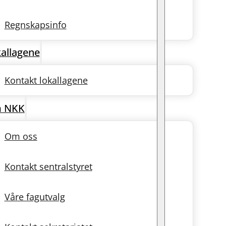
Regnskapsinfo
allagene
Kontakt lokallagene
 NKK
Om oss
Kontakt sentralstyret
Våre fagutvalg