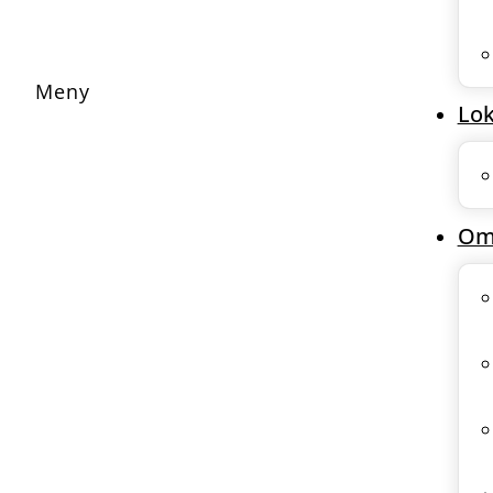
Lok
Om