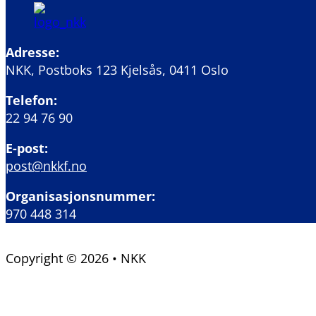
Adresse:
NKK, Postboks 123 Kjelsås, 0411 Oslo
Telefon:
22 94 76 90
E-post:
post@nkkf.no
Organisasjonsnummer:
970 448 314
Copyright © 2026 • NKK