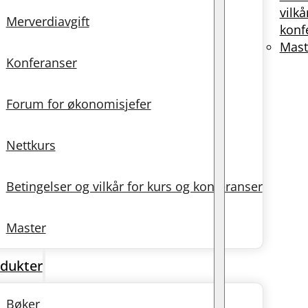
vilkå
Merverdiavgift
konf
Mast
Konferanser
Forum for økonomisjefer
Nettkurs
Betingelser og vilkår for kurs og konferanser
Master
dukter
Bøker