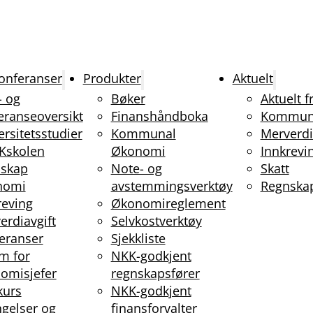
onferanser
Produkter
Aktuelt
- og
Bøker
Aktuelt 
eranseoversikt
Finanshåndboka
Kommun
ersitetsstudier
Kommunal
Merverdi
Kskolen
Økonomi
Innkrevi
skap
Note- og
Skatt
nomi
avstemmingsverktøy
Regnska
reving
Økonomireglement
erdiavgift
Selvkostverktøy
eranser
Sjekkliste
m for
NKK-godkjent
omisjefer
regnskapsfører
kurs
NKK-godkjent
ngelser og
finansforvalter