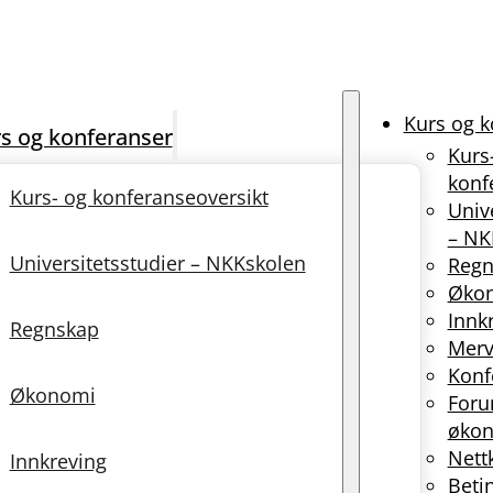
Kurs og k
s og konferanser
Kurs
konf
Kurs- og konferanseoversikt
Univ
– NK
Universitetsstudier – NKKskolen
Regn
Øko
Innk
Regnskap
Merv
Konf
Økonomi
Foru
økon
Nett
Innkreving
Beti