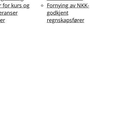
r for kurs og
Fornying av NKK-
eranser
godkjent
er
regnskapsfører