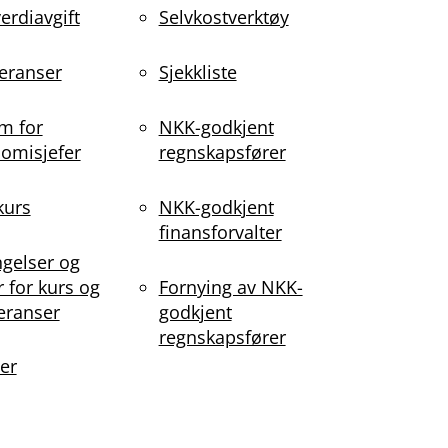
erdiavgift
Selvkostverktøy
eranser
Sjekkliste
m for
NKK-godkjent
omisjefer
regnskapsfører
kurs
NKK-godkjent
finansforvalter
ngelser og
r for kurs og
Fornying av NKK-
eranser
godkjent
regnskapsfører
er