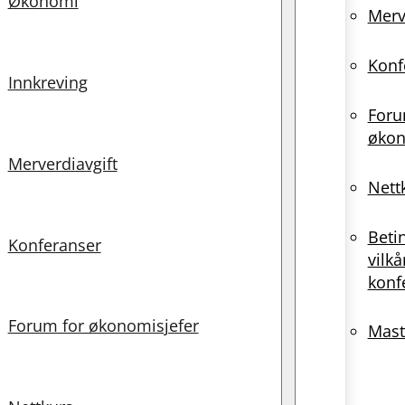
Økonomi
Merv
Konf
Innkreving
Foru
økon
Merverdiavgift
Nett
Beti
Konferanser
vilkå
konf
Forum for økonomisjefer
Mast