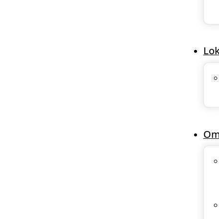
Lok
Om