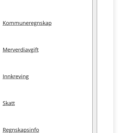
Kommuneregnskap
Merverdiavgift
Innkreving
Skatt
Regnskapsinfo