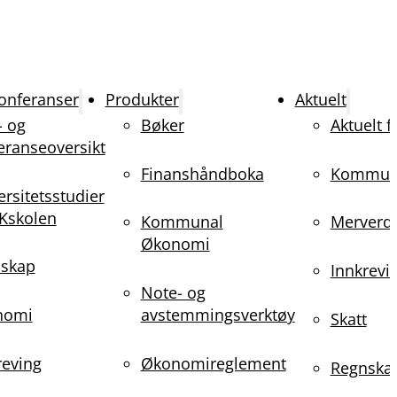
onferanser
Produkter
Aktuelt
- og
Bøker
Aktuelt 
eranseoversikt
Finanshåndboka
Kommun
ersitetsstudier
Kskolen
Kommunal
Merverdi
Økonomi
skap
Innkrevi
Note- og
nomi
avstemmingsverktøy
Skatt
reving
Økonomireglement
Regnska