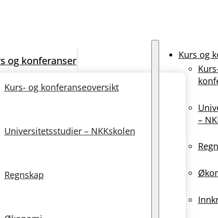
Kurs og k
s og konferanser
Kurs
konf
Kurs- og konferanseoversikt
Univ
– NK
Universitetsstudier – NKKskolen
Regn
Øko
Regnskap
Innk