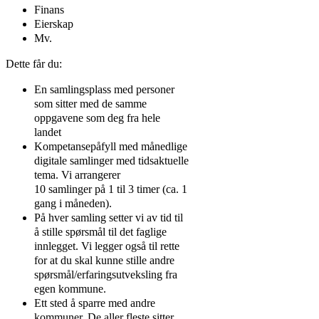
Finans
Eierskap
Mv.
Dette får du:
En samlingsplass med personer
som sitter med de samme
oppgavene som deg fra hele
landet
Kompetansepåfyll med månedlige
digitale samlinger med tidsaktuelle
tema. Vi arrangerer
10 samlinger på 1 til 3 timer (ca. 1
gang i måneden).
På hver samling setter vi av tid til
å stille spørsmål til det faglige
innlegget. Vi legger også til rette
for at du skal kunne stille andre
spørsmål/erfaringsutveksling fra
egen kommune.
Ett sted å sparre med andre
kommuner. De aller fleste sitter