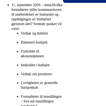
følger den digitale
11. september 2026 – tema:Hvilke
NKK er et forbund
samlingen må være
formaliteter stiller kommuneloven
som er et
abonnent.
til utarbeidelser av budsjettet og
serviceorgan for
oppfølgingen av budsjettet
kommunesektoren
gjennom året? Sentrale punker vil
innenfor kommunal
være:
økonomiforvaltning
Vedtak og tidsfrist
som å svare på
spørsmål, tilbyr
Balansert budsjett
studiekompetanse,
kurs og verktøy
Forholdet til
innenfor NKKs
økonomiplanen
fagområde.
Nord Forvaltning
Innholdet i budsjett
AS er et økonomi-
og finansselskap
Vedtak om premisser
som er rettet mot
offentlig sektor.
Lovligheten av generelle
budsjettkutt
Formaliteter til innstillingen
– hva må innstillingen