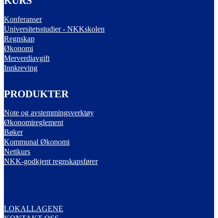
KURS
Konferanser
Universitetsstudier - NKKskolen
Regnskap
Økonomi
Merverdiavgift
Innkreving
PRODUKTER
Note og avstemmingsverktøy
Økonomireglement
Bøker
Kommunal Økonomi
Nettkurs
NKK-godkjent regnskapsfører
LOKALLAGENE