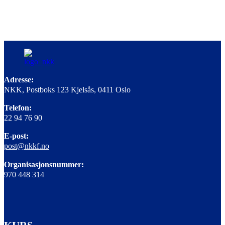
Adresse:
NKK, Postboks 123 Kjelsås, 0411 Oslo
Telefon:
22 94 76 90
E-post:
post@nkkf.no
Organisasjonsnummer:
970 448 314