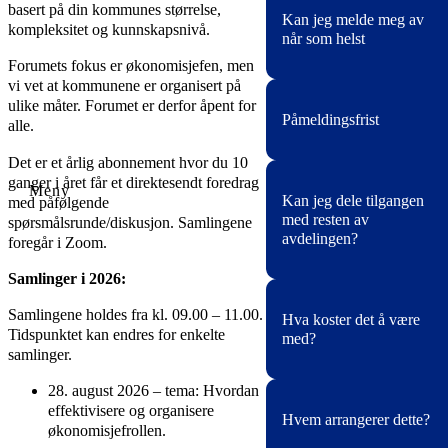
Nei. Men du har
basert på din kommunes størrelse,
Kan jeg melde meg av
anledning å stille
kompleksitet og kunnskapsnivå.
når som helst
spørsmål/problemstillinge
i plenum. Kommunene ha
Forumets fokus er økonomisjefen, men
ofte de samme
vi vet at kommunene er organisert på
Ja.
utfordringene og ved å få
ulike måter. Forumet er derfor åpent for
Påmeldingsfrist
hjelp i plenum kan kanskj
alle.
Abonnementet løper til de
flere få løst sine
sies opp. Hvis du ser at
Det er et årlig abonnement hvor du 10
problemstillinger.
dette ikke er noe for deg,
ganger i året får et direktesendt foredrag
Du kan melde deg på
Kan jeg dele tilgangen
så kan du melde deg ut.
med påfølgende
fortløpende.
med resten av
Det betales for t.o.m den
spørsmålsrunde/diskusjon. Samlingene
Abonnementet løper fra
avdelingen?
måneden oppsigelsen
foregår i Zoom.
neste samling.
skjer. Oppsigelse må skje
Samlinger i 2026:
skriftlig til post@nkkf.no.
Abonnementet er
Samlingene holdes fra kl. 09.00 – 11.00.
Hva koster det å være
personlig, og du kan ikke
Tidspunktet kan endres for enkelte
med?
overføre plassen din på
samlinger.
enkeltsamlinger til andre.
Abonnementsprisen
28. august 2026 – tema: Hvordan
Pris: kr.
8 000 per år per
gjelder 1 person. Dere ka
effektivisere og organisere
Hvem arrangerer dette?
person i året
.
ha så mange abonnement
økonomisjefrollen.
dere ønsker. De som