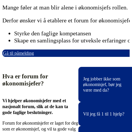
Mange føler at man blir alene i økonomisjefs rollen.
Derfor ønsker vi å etablere et forum for økonomisjefer
Styrke den faglige kompetansen
Skape en samlingsplass for utveksle erfaringer o
Gå til påmelding
Hva er forum for
Jeg jobber ikke som
økonomisjefer?
økonomisjef, bør jeg
være med da?
Vi hjelper økonomisjefer med et
nasjonalt forum, slik at de kan ta
Absolutt! Det er kjekt å h
gode faglige beslutninger.
Vil jeg få 1 til 1 hjelp?
noen å sparre fag med.
Forum for økonomisjefer er laget for deg
som er økonomisjef, og vil ta gode valg