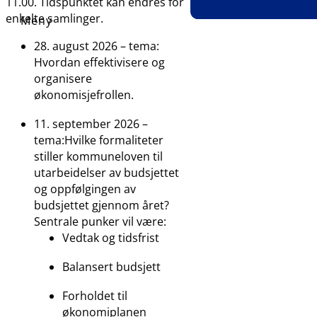
11.00. Tidspunktet kan endres for
ha så mange abonne
enkelte samlinger.
dere ønsker. De som 
NKK er et forbu
den digitale samling
som er et
28. august 2026 – tema:
være abonnent.
serviceorgan fo
Hvordan effektivisere og
kommunesekto
organisere
innenfor komm
økonomisjefrollen.
økonomiforvaltn
11. september 2026 –
som å svare på
tema:Hvilke formaliteter
spørsmål, tilbyr
stiller kommuneloven til
studiekompetan
utarbeidelser av budsjettet
kurs og verktøy
og oppfølgingen av
innenfor NKKs
budsjettet gjennom året?
fagområde.
Sentrale punker vil være:
Nord Forvaltnin
Vedtak og tidsfrist
er et økonomi- 
finansselskap s
Balansert budsjett
rettet mot offen
sektor.
Forholdet til
økonomiplanen