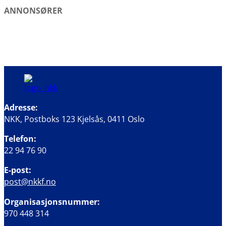
ANNONSØRER
Adresse:
NKK, Postboks 123 Kjelsås, 0411 Oslo
Telefon:
22 94 76 90
E-post:
post@nkkf.no
Organisasjonsnummer:
970 448 314