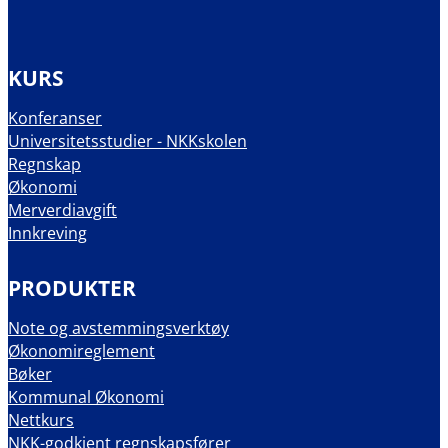
KURS
Konferanser
Universitetsstudier - NKKskolen
Regnskap
Økonomi
Merverdiavgift
Innkreving
PRODUKTER
Note og avstemmingsverktøy
Økonomireglement
Bøker
Kommunal Økonomi
Nettkurs
NKK-godkjent regnskapsfører