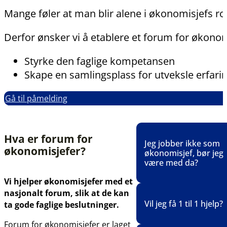
Mange føler at man blir alene i økonomisjefs rol
Derfor ønsker vi å etablere et forum for økonomi
Styrke den faglige kompetansen
Skape en samlingsplass for utveksle erfarin
Gå til påmelding
Hva er forum for
Jeg jobber ikke som
økonomisjefer?
økonomisjef, bør jeg
være med da?
Vi hjelper økonomisjefer med et
nasjonalt forum, slik at de kan
Absolutt! Det er kjekt
Vil jeg få 1 til 1 hjelp?
ta gode faglige beslutninger.
noen å sparre fag me
Forum for økonomisjefer er laget