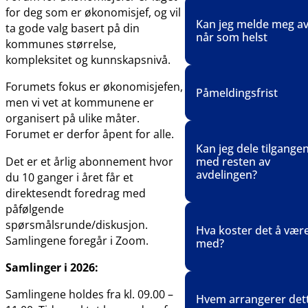
for deg som er økonomisjef, og vil
Nei. Men du har anle
Kan jeg melde meg a
ta gode valg basert på din
å stille
når som helst
kommunes størrelse,
spørsmål/problemstil
kompleksitet og kunnskapsnivå.
i plenum. Kommunen
ofte de samme
Ja.
Forumets fokus er økonomisjefen,
Påmeldingsfrist
utfordringene og ved 
men vi vet at kommunene er
hjelp i plenum kan ka
Abonnementet løper t
organisert på ulike måter.
flere få løst sine
sies opp. Hvis du ser 
Forumet er derfor åpent for alle.
Du kan melde deg på
problemstillinger.
dette ikke er noe for 
Kan jeg dele tilgange
fortløpende.
så kan du melde deg 
med resten av
Det er et årlig abonnement hvor
Abonnementet løper 
Det betales for t.o.m
avdelingen?
du 10 ganger i året får et
neste samling.
måneden oppsigelse
direktesendt foredrag med
skjer. Oppsigelse må 
påfølgende
Abonnementet er
skriftlig til post@nkkf
spørsmålsrunde/diskusjon.
Hva koster det å vær
personlig, og du kan 
Samlingene foregår i Zoom.
med?
overføre plassen din 
Samlinger i 2026:
enkeltsamlinger til an
Abonnementsprisen
Pris: kr.
8 000 per år 
Samlingene holdes fra kl. 09.00 –
Hvem arrangerer det
gjelder 1 person. Der
person i året
.