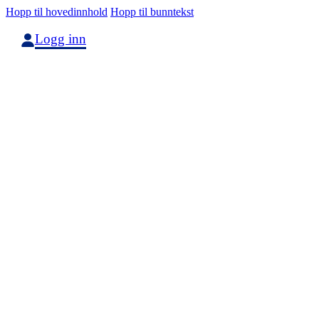
Hopp til hovedinnhold
Hopp til bunntekst
Logg inn