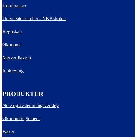
Konferanser
Universitetsstudier - NKKskolen
Regnskap
Økonomi
Merverdiavgift
Innkreving
PRODUKTER
Note og avstemmingsverktøy
Økonomireglement
Bøker