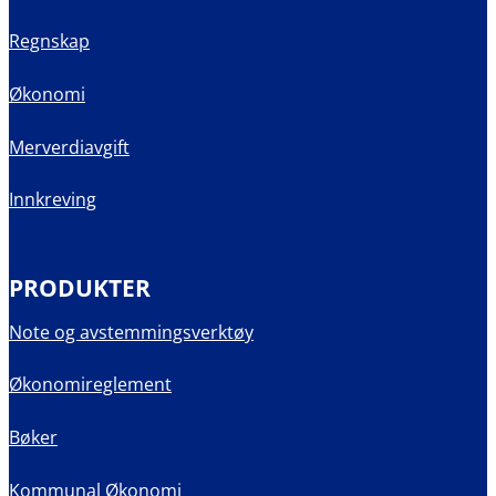
Regnskap
Økonomi
Merverdiavgift
Innkreving
PRODUKTER
Note og avstemmingsverktøy
Økonomireglement
Bøker
Kommunal Økonomi