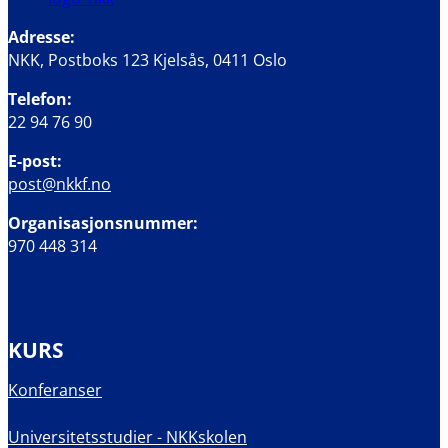
Adresse:
NKK, Postboks 123 Kjelsås, 0411 Oslo
Telefon:
22 94 76 90
E-post:
post@nkkf.no
Organisasjonsnummer:
970 448 314
KURS
Konferanser
Universitetsstudier - NKKskolen