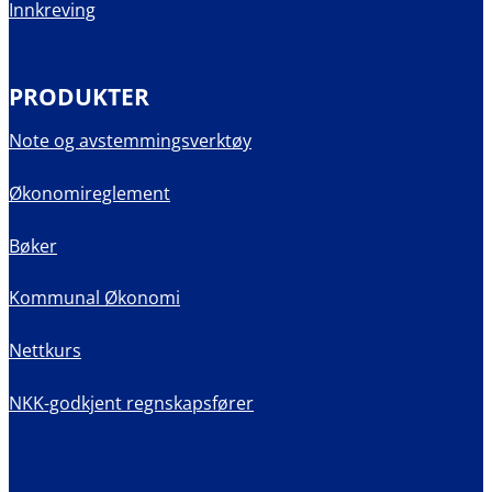
Innkreving
PRODUKTER
Note og avstemmingsverktøy
Økonomireglement
Bøker
Kommunal Økonomi
Nettkurs
NKK-godkjent regnskapsfører