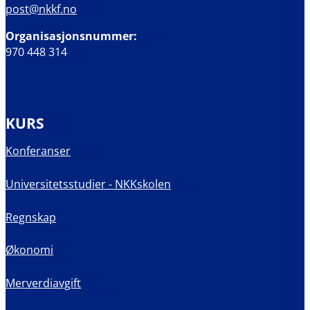
post@nkkf.no
Organisasjonsnummer:
970 448 314
KURS
Konferanser
Universitetsstudier - NKKskolen
Regnskap
Økonomi
Merverdiavgift