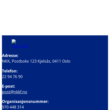
Adresse:
NKK, Postboks 123 Kjelsås, 0411 Oslo
Telefon:
22 94 76 90
E-post:
post@nkkf.no
Organisasjonsnummer:
970 448 314