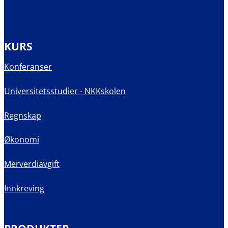
KURS
Konferanser
Universitetsstudier - NKKskolen
Regnskap
Økonomi
Merverdiavgift
Innkreving