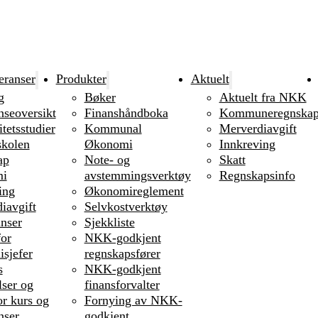
eranser
Produkter
Aktuelt
g
Bøker
Aktuelt fra NKK
nseoversikt
Finanshåndboka
Kommuneregnska
tetsstudier
Kommunal
Merverdiavgift
kolen
Økonomi
Innkreving
ap
Note- og
Skatt
i
avstemmingsverktøy
Regnskapsinfo
ing
Økonomireglement
iavgift
Selvkostverktøy
nser
Sjekkliste
or
NKK-godkjent
sjefer
regnskapsfører
s
NKK-godkjent
lser og
finansforvalter
or kurs og
Fornying av NKK-
nser
godkjent