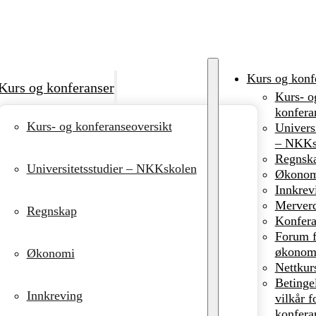
Kurs og konf
Kurs og konferanser
Kurs- o
konfera
Kurs- og konferanseoversikt
Universi
– NKKs
Regnsk
Universitetsstudier – NKKskolen
Økonom
Innkrev
Merverd
Regnskap
Konfera
Forum f
økonomi
Økonomi
Nettkur
Betinge
Innkreving
vilkår f
konfera