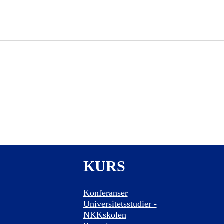
KURS
Konferanser
Universitetsstudier -
NKKskolen