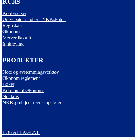
KURS
Konferanser
Universitetsstudier - NKKskolen
Regnskap
Økonomi
Merverdiavgift
Innkreving
PRODUKTER
Note og avstemmingsverktøy
Økonomireglement
Bøker
Kommunal Økonomi
Nettkurs
NKK-godkjent regnskapsfører
LOKALLAGENE