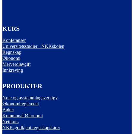
KURS
Konferanser
Universitetsstudier - NKKskolen
Regnskap
Økonomi
Merverdiavgift
Innkreving
PRODUKTER
Note og avstemmingsverktøy
Økonomireglement
Bøker
Kommunal Økonomi
Nettkurs
NKK-godkjent regnskapsfører