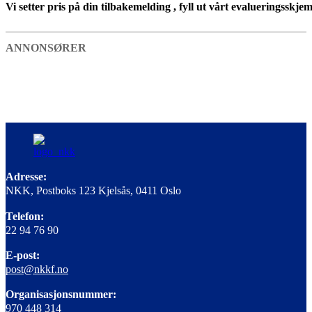
Vi setter pris på din tilbakemelding , fyll ut vårt evalueringsskje
ANNONSØRER
Adresse:
NKK, Postboks 123 Kjelsås, 0411 Oslo
Telefon:
22 94 76 90
E-post:
post@nkkf.no
Organisasjonsnummer:
970 448 314