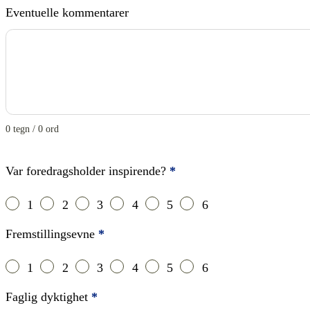
Eventuelle kommentarer
0 tegn / 0 ord
Var foredragsholder inspirende?
*
Foredragsholder
1
2
3
4
5
6
Fremstillingsevne
*
1
2
3
4
5
6
Faglig dyktighet
*