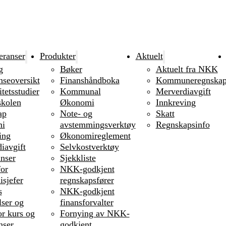
eranser
Produkter
Aktuelt
g
Bøker
Aktuelt fra NKK
nseoversikt
Finanshåndboka
Kommuneregnska
tetsstudier
Kommunal
Merverdiavgift
kolen
Økonomi
Innkreving
ap
Note- og
Skatt
i
avstemmingsverktøy
Regnskapsinfo
ing
Økonomireglement
iavgift
Selvkostverktøy
nser
Sjekkliste
or
NKK-godkjent
sjefer
regnskapsfører
s
NKK-godkjent
lser og
finansforvalter
or kurs og
Fornying av NKK-
nser
godkjent