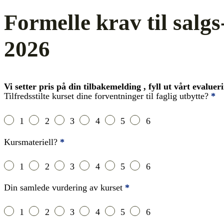
Formelle krav til salgs
2026
Vi setter pris på din tilbakemelding , fyll ut vårt evalue
Tilfredsstilte kurset dine forventninger til faglig utbytte?
*
Kursets innhold
1
2
3
4
5
6
Kursmateriell?
*
1
2
3
4
5
6
Din samlede vurdering av kurset
*
1
2
3
4
5
6