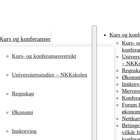
Kurs og konf
Kurs og konferanser
Kurs- o
konfera
Kurs- og konferanseoversikt
Universi
– NKKs
Regnsk
Universitetsstudier – NKKskolen
Økonom
Innkrev
Merverd
Regnskap
Konfera
Forum f
økonomi
Økonomi
Nettkur
Betinge
Innkreving
vilkår f
konfera