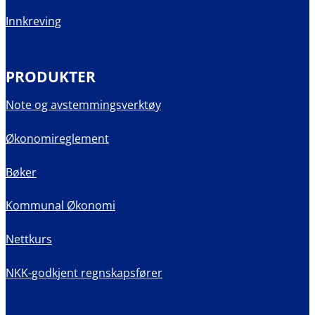
Innkreving
PRODUKTER
Note og avstemmingsverktøy
Økonomireglement
Bøker
Kommunal Økonomi
Nettkurs
NKK-godkjent regnskapsfører