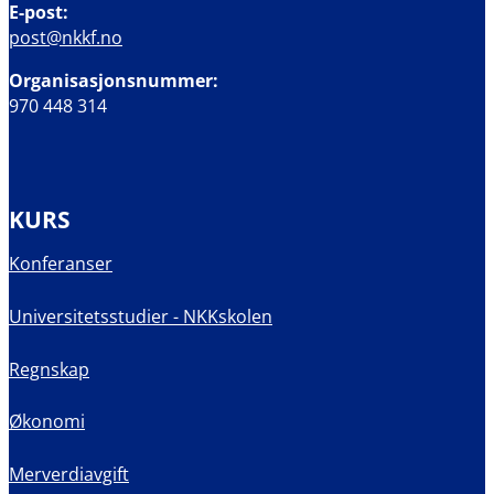
E-post:
post@nkkf.no
Organisasjonsnummer:
970 448 314
KURS
Konferanser
Universitetsstudier - NKKskolen
Regnskap
Økonomi
Merverdiavgift