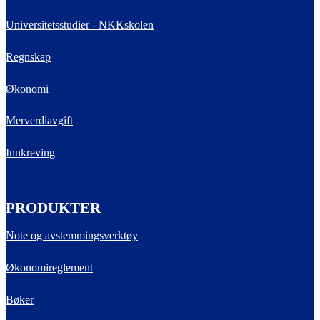
Universitetsstudier - NKKskolen
Regnskap
Økonomi
Merverdiavgift
Innkreving
PRODUKTER
Note og avstemmingsverktøy
Økonomireglement
Bøker