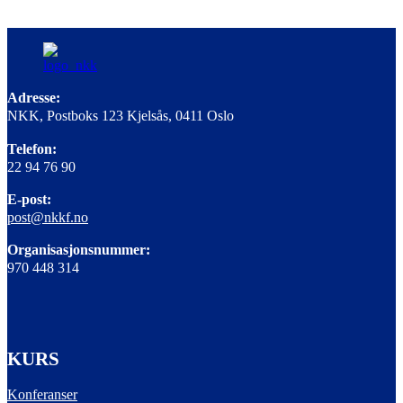
Adresse:
NKK, Postboks 123 Kjelsås, 0411 Oslo
Telefon:
22 94 76 90
E-post:
post@nkkf.no
Organisasjonsnummer:
970 448 314
KURS
Konferanser